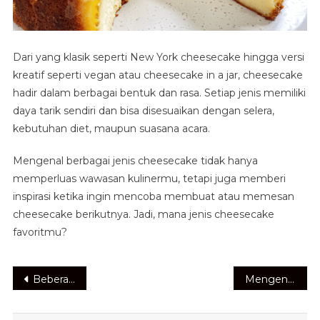
Dari yang klasik seperti New York cheesecake hingga versi
kreatif seperti vegan atau cheesecake in a jar, cheesecake
hadir dalam berbagai bentuk dan rasa. Setiap jenis memiliki
daya tarik sendiri dan bisa disesuaikan dengan selera,
kebutuhan diet, maupun suasana acara.
Mengenal berbagai jenis cheesecake tidak hanya
memperluas wawasan kulinermu, tetapi juga memberi
inspirasi ketika ingin mencoba membuat atau memesan
cheesecake berikutnya. Jadi, mana jenis cheesecake
favoritmu?
Navigasi
Beberapa Rekomendasi Cocktail yang Bisa Dijadikan Mocktail
Mengenal Resep dan Rahasia Kelezatan Egg Tart Renyah
pos