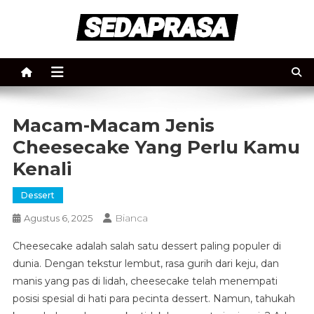
Skip
to
content
sedaprasa.id
sedaprasa.id
Macam-Macam Jenis
Cheesecake Yang Perlu Kamu
Kenali
Dessert
Bianca
Agustus 6, 2025
Cheesecake adalah salah satu dessert paling populer di
dunia. Dengan tekstur lembut, rasa gurih dari keju, dan
manis yang pas di lidah, cheesecake telah menempati
posisi spesial di hati para pecinta dessert. Namun, tahukah